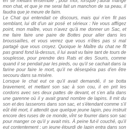
en se mettant ensemble ; pour moi, lorsque j'aurai mangé
mon chat, et que je me serai fait un manchon de sa peau, il
faudra que je meure de faim.
Le Chat qui entendait ce discours, mais qui n'en fit pas
semblant, lui dit d'un air posé et sérieux : Ne vous affligez
point, mon maître, vous n'avez qu'à me donner un Sac, et
me faire faire une paire de Bottes pour aller dans les
broussailles, et vous verrez que vous n'êtes pas si mal
partagé que vous croyez. Quoique le Maître du chat ne fît
pas grand fond là-dessus, il lui avait vu faire tant de tours de
souplesse, pour prendre des Rats et des Souris, comme
quand il se pendait par les pieds, ou qu'il se cachait dans la
farine pour faire le mort, qu'il ne désespéra pas d'en être
secouru dans sa misère.
Lorsque le chat eut ce qu'il avait demandé, il se botta
bravement, et mettant son sac à son cou, il en prit les
cordons avec ses deux pattes de devant, et s'en alla dans
une garenne où il y avait grand nombre de lapins. Il mit du
son et des lasserons dans son sac, et s'étendant comme s'il
eût été mort, il attendit que quelque jeune lapin, peu instruit
encore des ruses de ce monde, vînt se fourrer dans son sac
pour manger ce qu'il y avait mis. À peine fut-il couché, qu'il
eut contentement ; un jeune étourdi de lapin entra dans son