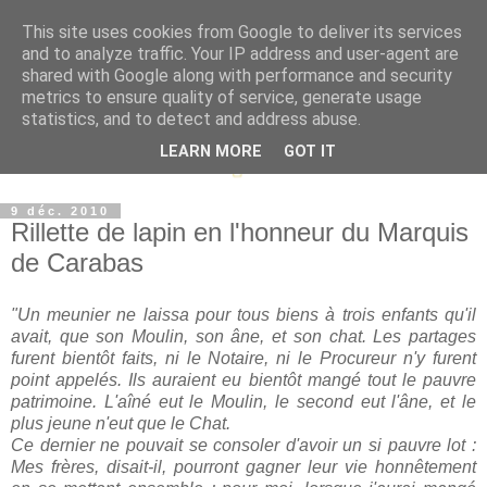
This site uses cookies from Google to deliver its services
and to analyze traffic. Your IP address and user-agent are
shared with Google along with performance and security
metrics to ensure quality of service, generate usage
statistics, and to detect and address abuse.
LEARN MORE
GOT IT
9 déc. 2010
Rillette de lapin en l'honneur du Marquis
de Carabas
"Un meunier ne laissa pour tous biens à trois enfants qu'il
avait, que son Moulin, son âne, et son chat. Les partages
furent bientôt faits, ni le Notaire, ni le Procureur n'y furent
point appelés. Ils auraient eu bientôt mangé tout le pauvre
patrimoine. L'aîné eut le Moulin, le second eut l'âne, et le
plus jeune n'eut que le Chat.
Ce dernier ne pouvait se consoler d'avoir un si pauvre lot :
Mes frères, disait-il, pourront gagner leur vie honnêtement