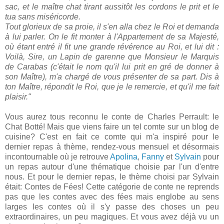
sac, et le maître chat tirant aussitôt les cordons le prit et le
tua sans miséricorde.
Tout glorieux de sa proie, il s'en alla chez le Roi et demanda
à lui parler. On le fit monter à l'Appartement de sa Majesté,
où étant entré il fit une grande révérence au Roi, et lui dit :
Voilà, Sire, un Lapin de garenne que Monsieur le Marquis
de Carabas (c'était le nom qu'il lui prit en gré de donner à
son Maître), m'a chargé de vous présenter de sa part. Dis à
ton Maître, répondit le Roi, que je le remercie, et qu'il me fait
plaisir."
Vous aurez tous reconnu le conte de Charles Perrault: le
Chat Botté! Mais que viens faire un tel comte sur un blog de
cuisine? C'est en fait ce comte qui m'a inspiré pour le
dernier repas à thème, rendez-vous mensuel et désormais
incontournable où je retrouve
Apolina
,
Fanny
et
Sylvain
pour
un repas autour d'une thématique choisie par l'un d'entre
nous. Et pour le dernier repas, le thème choisi par Sylvain
était: Contes de Fées! Cette catégorie de conte ne reprends
pas que les contes avec des fées mais englobe au sens
larges les contes où il s'y passe des choses un peu
extraordinaires, un peu magiques. Et vous avez déjà vu un