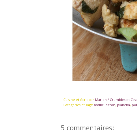
Cuisiné et écrit par
Marion / Crumbles et Cas
Catégories et Tags:
basilic
,
citron
,
plancha
,
po
5 commentaires: