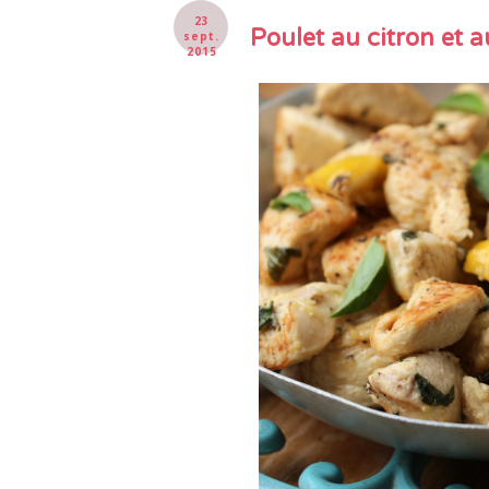
23
Poulet au citron et a
sept.
2015