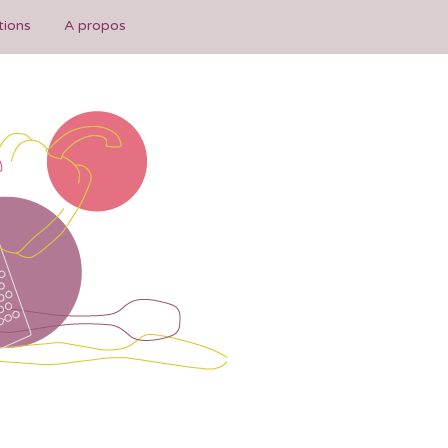
tions
A propos