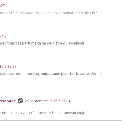
:27
simplicité et ses saveurs. Je la mets immédiatement de côté.
6:48
avec tous ces parfums ça ne peut être qu'excellent!
15 à 18:57
essais avec mon nouveau joujou....une plancha, tu auras deviné!
assonade
29 septembre 2015 à 17:04
recettes que tu vas créer avec ce beau nouveau joujou!