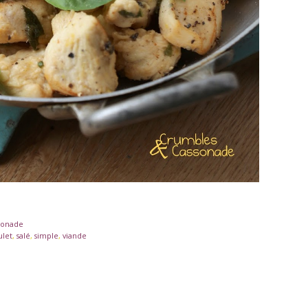
sonade
ulet
,
salé
,
simple
,
viande