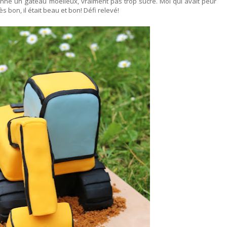
donne un gâteau moelleux, vraiment pas trop sucré. Moi qui avait peur
s bon, il était beau et bon! Défi relevé!