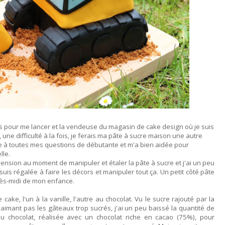
 pour me lancer et la vendeuse du magasin de cake design où je suis
, une difficulté à la fois, je ferais ma pâte à sucre maison une autre
dre à toutes mes questions de débutante et m'a bien aidée pour
lle.
hension au moment de manipuler et étaler la pâte à sucre et j'ai un peu
 suis régalée à faire les décors et manipuler tout ça. Un petit côté pâte
rès-midi de mon enfance.
cake, l'un à la vanille, l'autre au chocolat. Vu le sucre rajouté par la
'aimant pas les gâteaux trop sucrés, j'ai un peu baissé la quantité de
 au chocolat, réalisée avec un chocolat riche en cacao (75%), pour