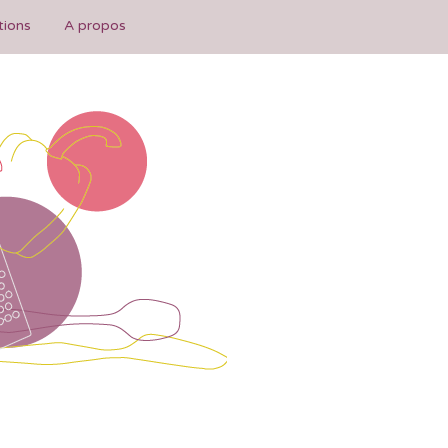
tions
A propos