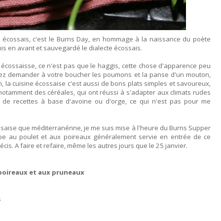
es écossais, c'est le Burns Day, en hommage à la naissance du poète
is en avant et sauvegardé le dialecte écossais.
e écossaisse, ce n'est pas que le haggis, cette chose d'apparence peu
llez demander à votre boucher les poumons et la panse d'un mouton,
 Non, la cuisine écossaise c'est aussi de bons plats simples et savoureux,
et notamment des céréales, qui ont réussi à s'adapter aux climats rudes
 de recettes à base d'avoine ou d'orge, ce qui n'est pas pour me
ssaise que méditerranénne, je me suis mise à l'heure du Burns Supper
upe au poulet et aux poireaux généralement servie en entrée de ce
récis. A faire et refaire, même les autres jours que le 25 janvier.
 poireaux et aux pruneaux
s