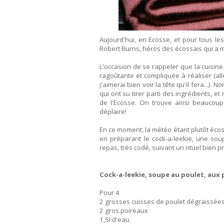
Aujourd'hui, en Ecosse, et pour tous l
Robert Burns, héros des écossais qui a m
L'occasion de se rappeler que la cuisin
ragoûtante et compliquée à réaliser (a
j'aimerai bien voir la tête qu'il fera...).
qui ont su tirer parti des ingrédients, 
de l'Ecosse. On trouve ainsi beaucoup
déplaire!
En ce moment, la météo étant plutôt éco
en préparant le cock-a-leekie, une so
repas, très codé, suivant un rituel bien p
Cock-a-leekie, soupe au poulet, aux
Pour 4
2 grosses cuisses de poulet dégraissée
2 gros poireaux
1,5l d'eau