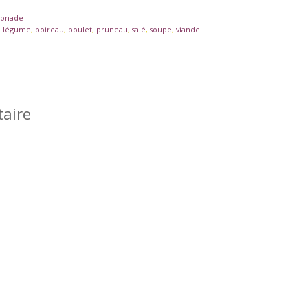
sonade
,
légume
,
poireau
,
poulet
,
pruneau
,
salé
,
soupe
,
viande
aire