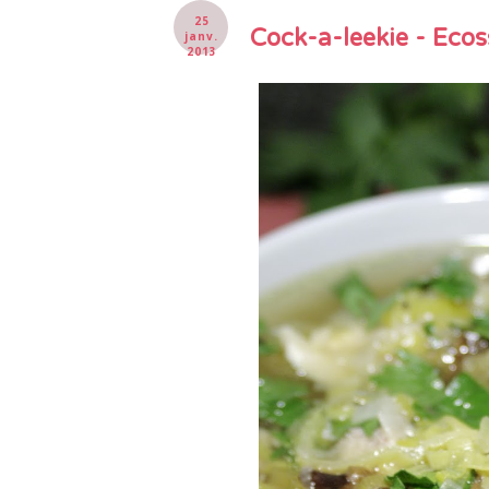
25
Cock-a-leekie - Ecos
janv.
2013