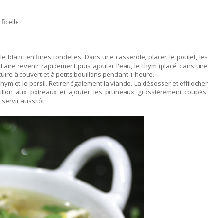
ficelle
 le blanc en fines rondelles. Dans une casserole, placer le poulet, les
l. Faire revenir rapidement puis ajouter l'eau, le thym (placé dans une
e cuire à couvert et à petits bouillons pendant 1 heure.
 thym et le persil. Retirer également la viande. La désosser et effilocher
ouillon aux poireaux et ajouter les pruneaux grossièrement coupés.
servir aussitôt.