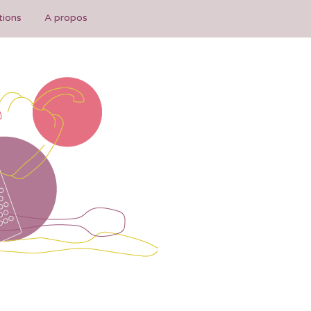
tions
A propos