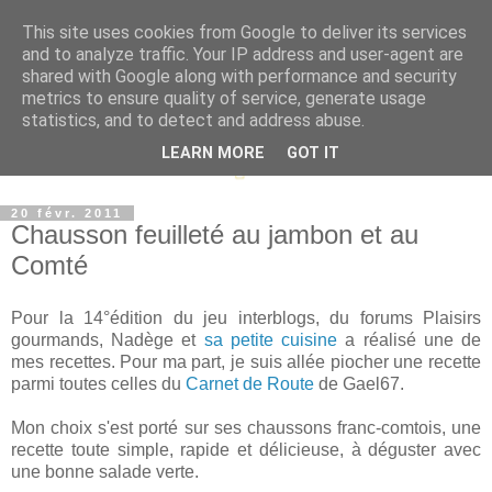
This site uses cookies from Google to deliver its services
and to analyze traffic. Your IP address and user-agent are
shared with Google along with performance and security
metrics to ensure quality of service, generate usage
statistics, and to detect and address abuse.
LEARN MORE
GOT IT
20 févr. 2011
Chausson feuilleté au jambon et au
Comté
Pour la 14°édition du jeu interblogs, du forums Plaisirs
gourmands, Nadège et
sa petite cuisine
a réalisé une de
mes recettes. Pour ma part, je suis allée piocher une recette
parmi toutes celles du
Carnet de Route
de Gael67.
Mon choix s'est porté sur ses chaussons franc-comtois, une
recette toute simple, rapide et délicieuse, à déguster avec
une bonne salade verte.